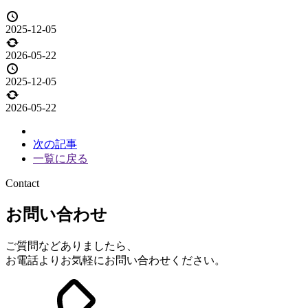
2025-12-05
2026-05-22
2025-12-05
2026-05-22
投
次の記事
稿
一覧に戻る
ナ
Contact
ビ
ゲ
お問い合わせ
ー
シ
ご質問などありましたら、
ョ
お電話よりお気軽にお問い合わせください。
ン